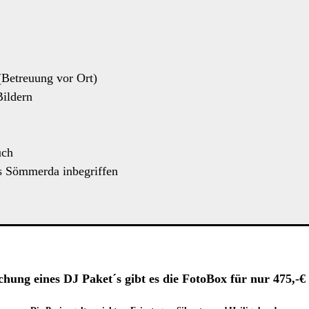
(Betreuung vor Ort)
Bildern
uch
s Sömmerda inbegriffen
chung eines DJ Paket´s gibt es die FotoBox für nur 475,-€ 