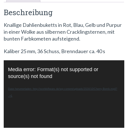
Beschreibung
Knallige Dahlienbuketts in Rot, Blau, Gelb und Purpur
in einer Wolke aus silbernen Cracklingsternen, mit
bunten Farbkometen aufsteigend.
Kaliber 25 mm, 36 Schuss, Brenndauer ca. 40 s
Video-
Media error: Format(s) not supported or
Player
source(s) not found
Datei herunterladen: http://worldofbeats.de/wp-content/uploads/2024/10/Cherry-Bomb.mp4?
_=1