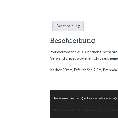
Beschreibung
Beschreibung
Zylinderfontäne aus silbernen Chrysant
Verwandlung zu goldenen Chrysantheme
Kaliber 20mm, Effekthöhe 2,5m, Brennda
Video-
Player
Media error: Format(s) not supported or source(s
Datei herunterladen: http://worldofbeats.de/wp-content/