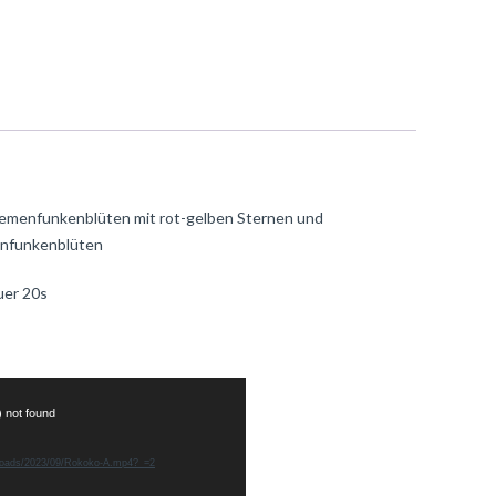
hemenfunkenblüten mit rot-gelben Sternen und
nfunkenblüten
uer 20s
) not found
uploads/2023/09/Rokoko-A.mp4?_=2