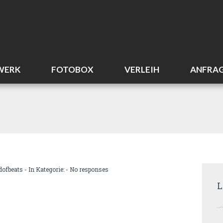
WERK
FOTOBOX
VERLEIH
ANFRA
dofbeats
- In Kategorie: -
No responses
L