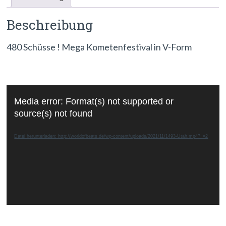
Beschreibung
480 Schüsse ! Mega Kometenfestival in V-Form
Video-
Media error: Format(s) not supported or
Player
source(s) not found
Datei herunterladen: http://worldofbeats.de/wp-content/uploads/2021/11/1493-Utah.mp4?_=2