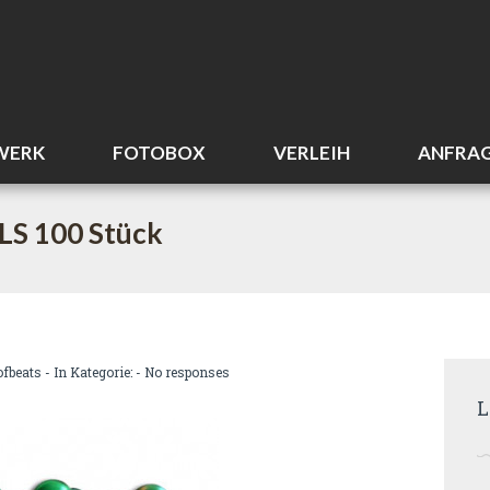
WERK
FOTOBOX
VERLEIH
ANFRA
S 100 Stück
ofbeats
- In Kategorie: -
No responses
L