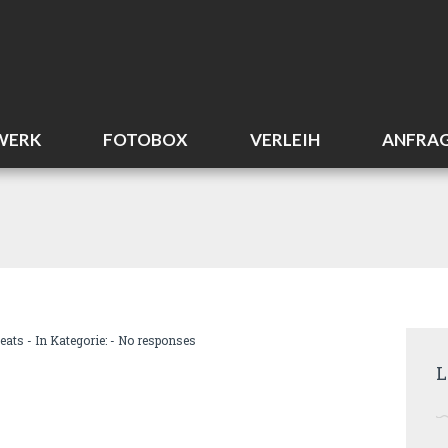
WERK
FOTOBOX
VERLEIH
ANFRA
eats
- In Kategorie: -
No responses
L