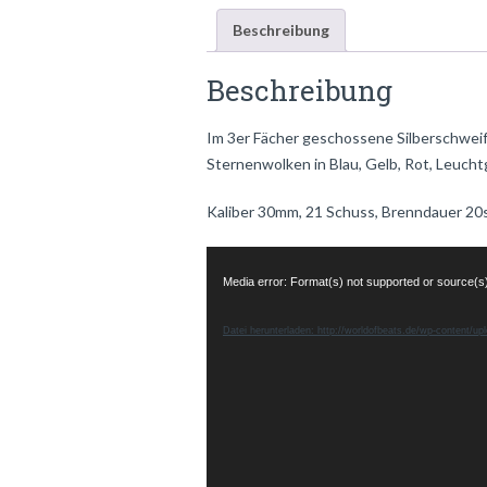
Beschreibung
Beschreibung
Im 3er Fächer geschossene Silberschwei
Sternenwolken in Blau, Gelb, Rot, Leucht
Kaliber 30mm, 21 Schuss, Brenndauer 20
Video-
Player
Media error: Format(s) not supported or source(s
Datei herunterladen: http://worldofbeats.de/wp-content/