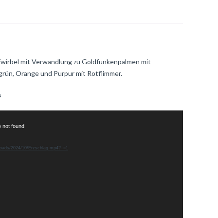
fwirbel mit Verwandlung zu Goldfunkenpalmen mit
grün, Orange und Purpur mit Rotflimmer.
s
) not found
uploads/2024/10/Erzschlag.mp4?_=1