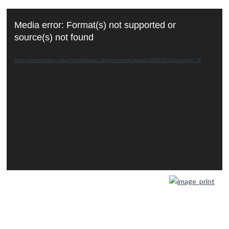
Video-
Media error: Format(s) not supported or
Player
source(s) not found
Datei herunterladen: http://worldofbeats.de/wp-content/uploads/2022/11/Gloria.mp4?_=2