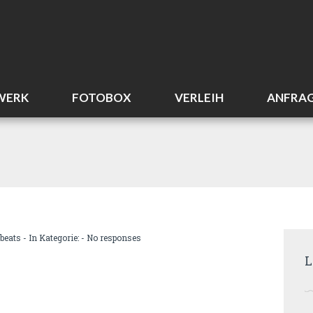
WERK
FOTOBOX
VERLEIH
ANFRA
beats
- In Kategorie: -
No responses
L