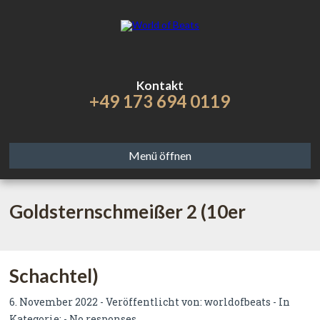
Kontakt
+49 173 694 0119
Menü öffnen
Goldsternschmeißer 2 (10er
Schachtel)
6. November 2022 - Veröffentlicht von:
worldofbeats
- In
Kategorie: -
No responses