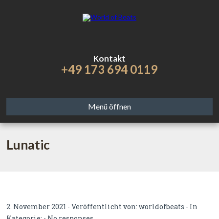
Kontakt
+49 173 694 0119
Menü öffnen
Lunatic
2. November 2021 - Veröffentlicht von:
worldofbeats
- In
Kategorie: -
No responses