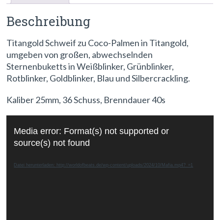
Beschreibung
Titangold Schweif zu Coco-Palmen in Titangold,
umgeben von großen, abwechselnden
Sternenbuketts in Weißblinker, Grünblinker,
Rotblinker, Goldblinker, Blau und Silbercrackling.
Kaliber 25mm, 36 Schuss, Brenndauer 40s
Video-
Media error: Format(s) not supported or
Player
source(s) not found
Datei herunterladen: http://worldofbeats.de/wp-content/uploads/2024/10/Mafia.mp4?_=1