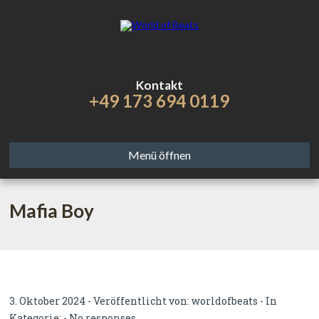
Kontakt
+49 173 694 0119
Menü öffnen
Mafia Boy
3. Oktober 2024 - Veröffentlicht von:
worldofbeats
- In
Kategorie: -
No responses