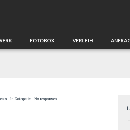
WERK
FOTOBOX
VERLEIH
ANFRA
eats
- In Kategorie: -
No responses
L