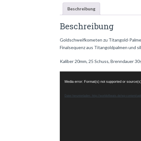
Beschreibung
Beschreibung
Goldschweifkometen zu Titangold-Palmen
Finalsequenz aus Titangoldpalmen und si
Kaliber 20mm, 25 Schuss, Brenndauer 30
Video-
Player
Media error: Format(s) not supported or source(s
Datei herunterladen: http://worldofbeats.de/wp-content/u