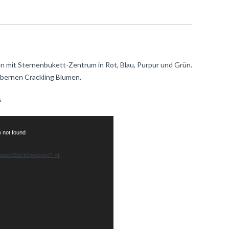
 mit Sternenbukett-Zentrum in Rot, Blau, Purpur und Grün.
lbernen Crackling Blumen.
s
) not found
ploads/2024/10/nerd.mp4?_=1