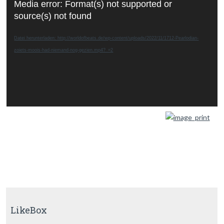
Media error: Format(s) not supported or
Player
source(s) not found
Datei herunterladen: http://worldofbeats.de/wp-content/uploads/2022/11/1712-Pearlodian-
zoiets-moois-had-niemand-nog-gezien.mp4?_=2
LikeBox