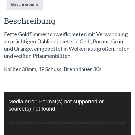
Beschreibung
Beschreibung
Fette Goldflimmerschweifkometen mit Verwandlung
zu prächtigen Dahlienbuketts in Gelb, Purpur, Grün
und Orange, eingebettet in Wolken aus großen, roten
und weißen Pflaumenblüten.
Kaliber 30mm, 19 Schuss, Brenndauer 30s
Video-
Media error: Format(s) not supported or
Player
source(s) not found
Datei herunterladen: http://worldofbeats.de/wp-content/uploads/2025/08/Schnuckel.mp4?_=2