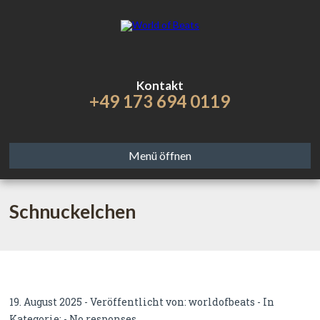
Kontakt
+49 173 694 0119
Menü öffnen
Schnuckelchen
19. August 2025 - Veröffentlicht von:
worldofbeats
- In
Kategorie: -
No responses