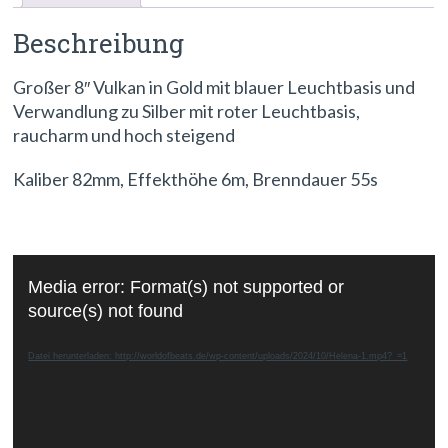
Beschreibung
Großer 8″ Vulkan in Gold mit blauer Leuchtbasis und
Verwandlung zu Silber mit roter Leuchtbasis,
raucharm und hoch steigend
Kaliber 82mm, Effekthöhe 6m, Brenndauer 55s
Video-
Media error: Format(s) not supported or
Player
source(s) not found
Datei herunterladen: http://worldofbeats.de/wp-content/uploads/2024/10/Helena-1.mp4?_=1