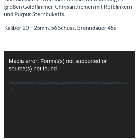
großen Goldflimmer-Chrysanthemen mit Rotblinkern
und Purpur Sternbuketts.
Kaliber 20 + 25mm, 56 Schuss, Brenndauer 45s
Video-
Media error: Format(s) not supported or
Player
source(s) not found
Datei herunterladen: http://worldofbeats.de/wp-content/uploads/2020/10/Drama-Queen.mp4?
_=1