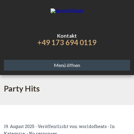
Kontakt
+49 173 694 0119
Menü öffnen
Party Hits
19. August 2025 - Veröffentlicht von:
worldofbeats
- In
Kategorie: -
No responses